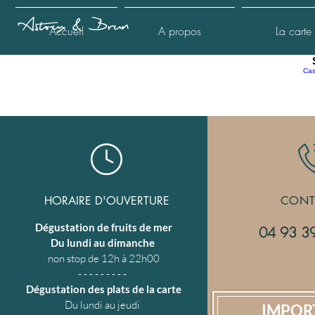
Accueil
A propos
La carte
Cas
HORAIRE D'OUVERTURE
CONT
Dégustation de fruits de mer
04 93 3
Du lundi au dimanche
non stop de 12h à 22h00
- - - - - - - - -
Dégustation des plats de la carte
Du lundi au jeudi
IMPOR