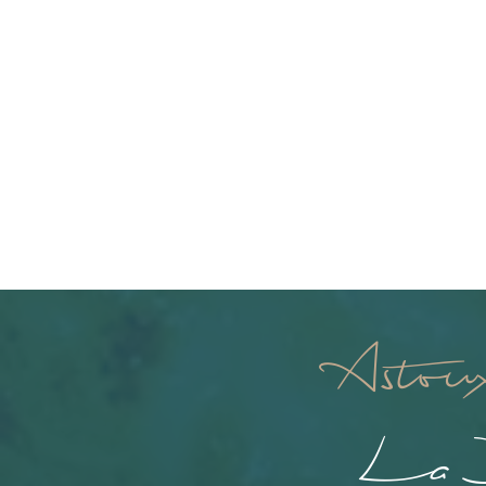
Asto
La B