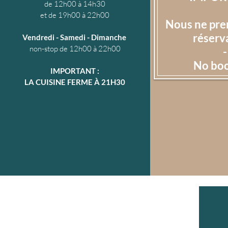
de 12h00 à 14h30
et de 19h00 à 22h00
Nous ne pre
réserv
Vendredi - Samedi - Dimanche
non-stop de 12h00 à 22h00
-
No boo
IMPORTANT :
LA CUISINE FERME À 21H30