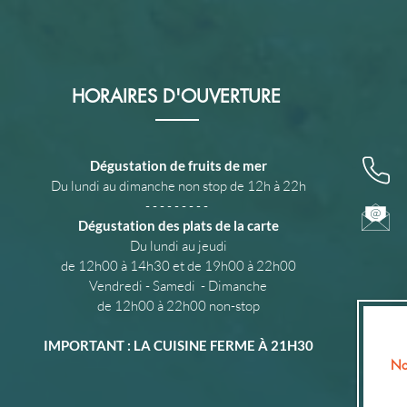
HORAIRES D'OUVERTURE
Dégustation de fruits de mer
Du lundi au dimanche non stop de 12h à 22h
- - - - - - - - -
Dégustation des plats de la carte
Du lundi au jeudi
de 12h00 à 14h30
et de 19h00 à 22h00
Vendredi - Samedi - Dimanche
de 12h00 à 22h00 non-stop
IMPORTANT : LA CUISINE FERME À 21H30
No